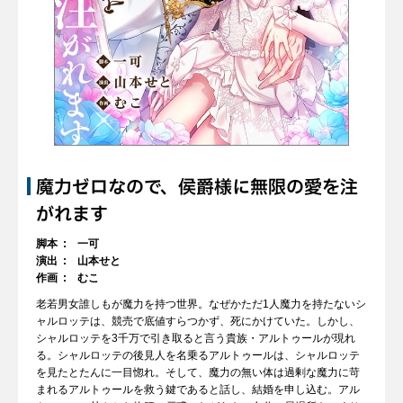
魔力ゼロなので、侯爵様に無限の愛を注
がれます
脚本
一可
演出
山本せと
作画
むこ
老若男女誰しもが魔力を持つ世界。なぜかただ1人魔力を持たないシ
ャルロッテは、競売で底値すらつかず、死にかけていた。しかし、
シャルロッテを3千万で引き取ると言う貴族・アルトゥールが現れ
る。シャルロッテの後見人を名乗るアルトゥールは、シャルロッテ
を見たとたんに一目惚れ。そして、魔力の無い体は過剰な魔力に苛
まれるアルトゥールを救う鍵であると話し、結婚を申し込む。アル