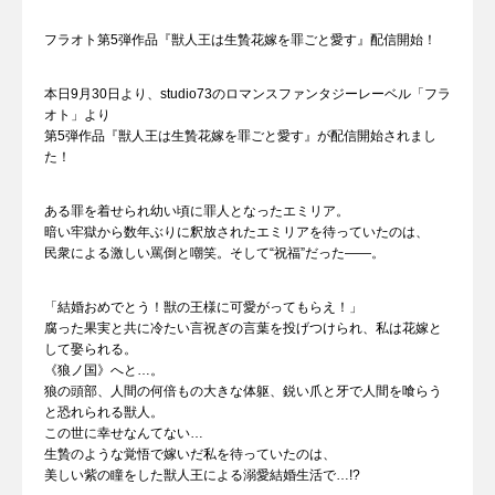
フラオト第5弾作品『獣人王は生贄花嫁を罪ごと愛す』配信開始！
本日9月30日より、studio73のロマンスファンタジーレーベル「フラ
オト」より
第5弾作品『獣人王は生贄花嫁を罪ごと愛す』が配信開始されまし
た！
ある罪を着せられ幼い頃に罪人となったエミリア。
暗い牢獄から数年ぶりに釈放されたエミリアを待っていたのは、
民衆による激しい罵倒と嘲笑。そして“祝福”だった――。
「結婚おめでとう！獣の王様に可愛がってもらえ！」
腐った果実と共に冷たい言祝ぎの言葉を投げつけられ、私は花嫁と
して娶られる。
《狼ノ国》へと…。
狼の頭部、人間の何倍もの大きな体躯、鋭い爪と牙で人間を喰らう
と恐れられる獣人。
この世に幸せなんてない…
生贄のような覚悟で嫁いだ私を待っていたのは、
美しい紫の瞳をした獣人王による溺愛結婚生活で…!?