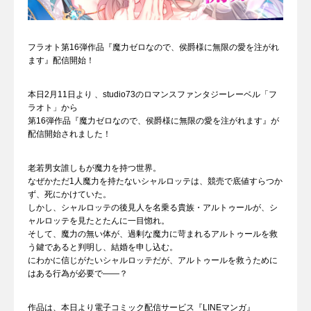
フラオト第16弾作品『魔力ゼロなので、侯爵様に無限の愛を注がれ
ます』配信開始！
本日2月11日より 、studio73のロマンスファンタジーレーベル「フ
ラオト」から
第16弾作品『魔力ゼロなので、侯爵様に無限の愛を注がれます』が
配信開始されました！
老若男女誰しもが魔力を持つ世界。
なぜかただ1人魔力を持たないシャルロッテは、競売で底値すらつか
ず、死にかけていた。
しかし、シャルロッテの後見人を名乗る貴族・アルトゥールが、シ
ャルロッテを見たとたんに一目惚れ。
そして、魔力の無い体が、過剰な魔力に苛まれるアルトゥールを救
う鍵であると判明し、結婚を申し込む。
にわかに信じがたいシャルロッテだが、アルトゥールを救うために
はある行為が必要で――？
作品は、本日より電子コミック配信サービス『LINEマンガ』