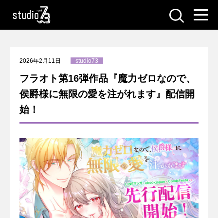
2026年2月11日
studio73
フラオト第16弾作品『魔力ゼロなので、
侯爵様に無限の愛を注がれます』配信開
始！