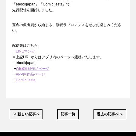
『ebookjapan』『ComicFesta』で
先行配信を開始しました。
運命の救出劇から始まる、溺愛ラブロマンスをぜひお楽しみくださ
い。
配信先はこちら
・
LINEマンガ
※上記URLからはアプリ内のページへ遷移いたします。
・ebookjapan
┗
WEB連載作品ページ
┗
APP内作品ページ
・
ComicFesta
＜ 新しい記事へ
記事一覧
過去の記事へ ＞